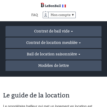
Accéder
au
contenu
FAQ
Mon compte ▼
principal
Contrat de bail vide
Contrat de location meublée
Bail de location saisonnière
Modèles de lettre
Le guide de la location
Le propriétaire bailleur qui met un logement en location est