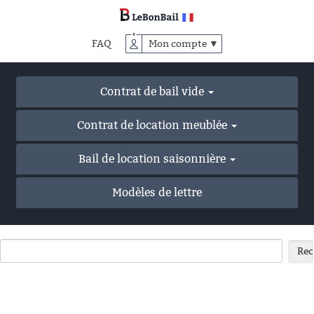
Accéder
au
contenu
FAQ
Mon compte ▼
principal
Contrat de bail vide
Contrat de location meublée
Bail de location saisonnière
Modèles de lettre