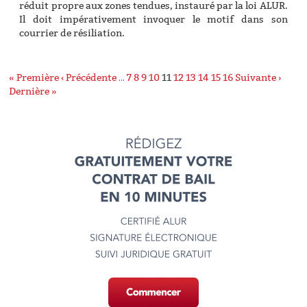
réduit propre aux zones tendues, instauré par la loi ALUR.
Il doit impérativement invoquer le motif dans son
courrier de résiliation.
« Première
‹ Précédente
…
7
8
9
10
11
12
13
14
15
16
Suivante ›
Dernière »