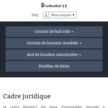
Accéder
au
contenu
FAQ
Mon compte ▼
principal
Contrat de bail vide
Contrat de location meublée
Bail de location saisonnière
Modèles de lettre
Cadre juridique
Le cadre législatif des baux d'immeubles destinés à