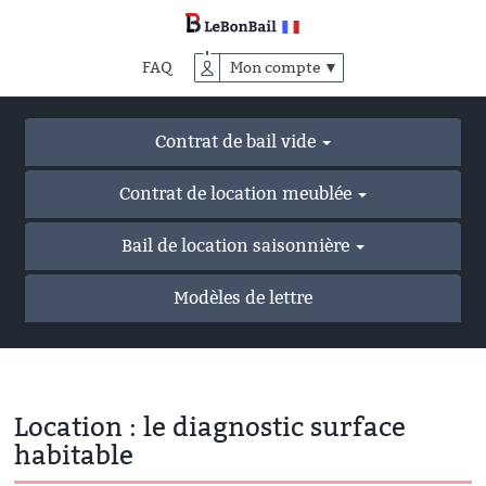
Accéder
au
contenu
FAQ
Mon compte ▼
principal
Contrat de bail vide
Contrat de location meublée
Bail de location saisonnière
Modèles de lettre
Location : le diagnostic surface
habitable