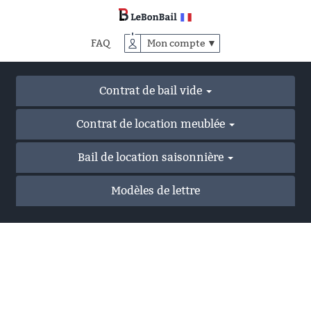
Accéder
au
contenu
FAQ
Mon compte ▼
principal
Contrat de bail vide
Contrat de location meublée
Bail de location saisonnière
Modèles de lettre