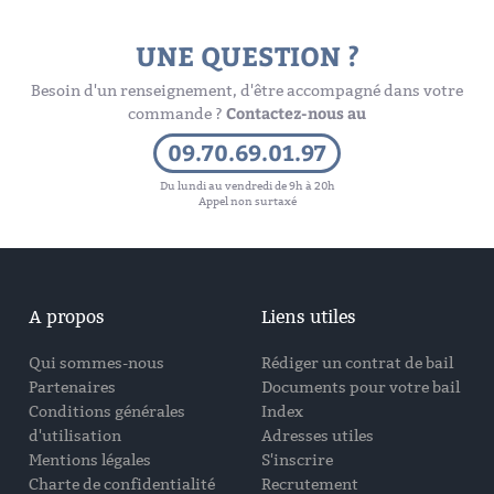
UNE QUESTION ?
Besoin d'un renseignement, d'être accompagné dans votre
Contactez-nous au
commande ?
09.70.69.01.97
Du lundi au vendredi de 9h à 20h
Appel non surtaxé
A propos
Liens utiles
Qui sommes-nous
Rédiger un contrat de bail
Partenaires
Documents pour votre bail
Conditions générales
Index
d'utilisation
Adresses utiles
Mentions légales
S'inscrire
Charte de confidentialité
Recrutement