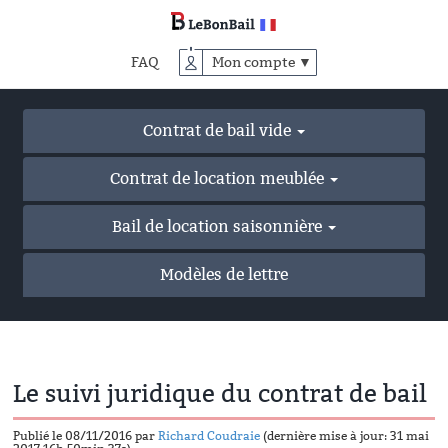
Accéder
au
contenu
FAQ
Mon compte ▼
principal
Contrat de bail vide
Contrat de location meublée
Bail de location saisonnière
Modèles de lettre
Le suivi juridique du contrat de bail
Publié le 08/11/2016 par
Richard Coudraie
(dernière mise à jour: 31 mai