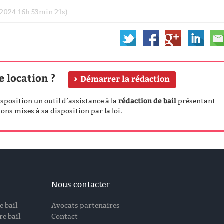
e 2024 16h 53min 21s)
e location ?
Démarrer la rédaction
rédaction de bail
position un outil d’assistance à la
présentant
ons mises à sa disposition par la loi.
Nous contacter
e bail
Avocats partenaires
e bail
Contact