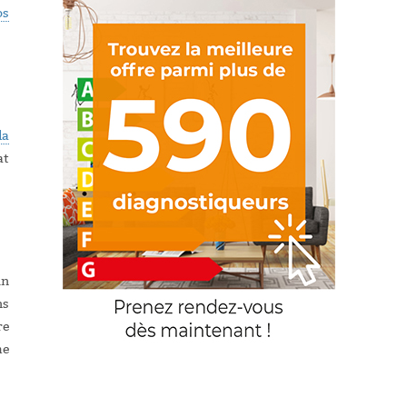
os
la
at
un
ns
re
me