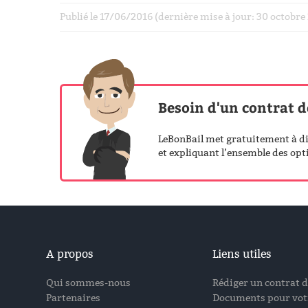
Publié le 17/06/2016 (dernière mise à jour: 30 octobr
Besoin d'un contrat d
LeBonBail met gratuitement à dis
et expliquant l’ensemble des opti
A propos
Liens utiles
Qui sommes-nous
Rédiger un contrat d
Partenaires
Documents pour votr