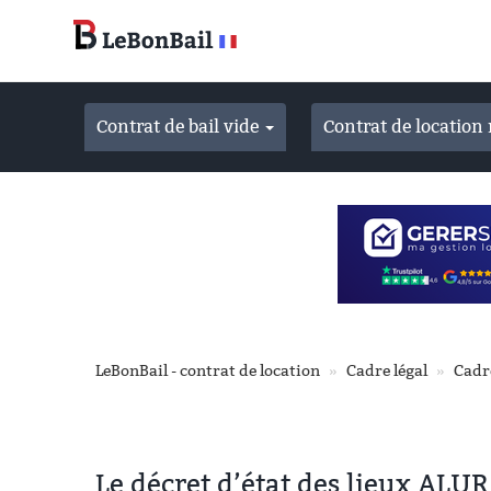
Accéder
au
contenu
principal
Contrat de bail vide
Contrat de locatio
LeBonBail - contrat de location
Cadre légal
Cadr
Le décret d’état des lieux ALUR