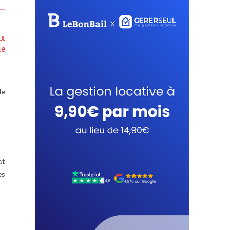
ux
de
de
at
es