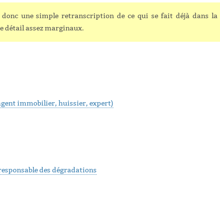
 donc une simple retranscription de ce qui se fait déjà dans la
de détail assez marginaux.
(agent immobilier, huissier, expert)
é responsable des dégradations