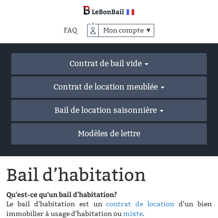
Accéder
au
contenu
FAQ
Mon compte ▼
principal
Contrat de bail vide
Contrat de location meublée
Bail de location saisonnière
Modèles de lettre
Bail d’habitation
Qu'est-ce qu'un bail d'habitation?
Le bail d'habitation est un
contrat de location
d'un bien
immobilier à usage d'
habitation
ou
mixte
.