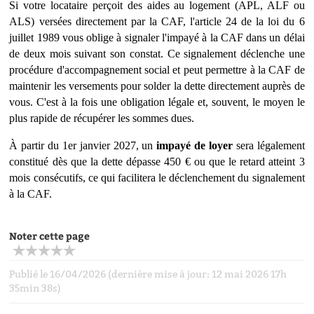
Si votre locataire perçoit des aides au logement (APL, ALF ou
ALS) versées directement par la CAF, l'article 24 de la loi du 6
juillet 1989 vous oblige à
signaler l'impay
é à la CAF dans un délai
de deux mois suivant son constat. Ce signalement déclenche une
procédure d'accompagnement social et peut permettre à la CAF de
maintenir les versements pour solder la dette directement aupr
è
s de
vous. C'est à la fois une obligation légale et, souvent, le moyen le
plus rapide de ré
cup
érer les sommes dues.
À partir du 1er janvier 2027, un
impay
é de loyer
sera légalement
constitué d
è
s que la dette dépasse 450
€
ou que le retard atteint 3
mois consécutifs, ce qui facilitera le déclenchement du signalement
à
la CAF.
Noter cette page
Publié le 16/04/2026 (dernière mise à jour: 12 mai 2026 17h
35min 38s)