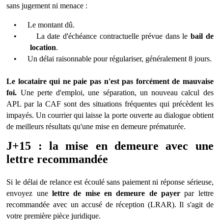
sans jugement ni menace :
•
Le montant dû.
•
La date d'
échéance contractuelle prévue dans le
bail de
location
.
•
Un délai raisonnable pour régulariser, généralement 8 jours.
Le locataire qui ne paie pas n'est pas forcément de mauvaise
foi.
Une perte d'emploi, une séparation, un nouveau calcul des
APL par la CAF sont des situations fréquentes qui préc
è
dent les
impayés. Un courrier qui laisse la porte ouverte au dialogue obtient
de meilleurs résultats qu'une mise en demeure pré
matur
é
e.
J+15 : la mise en demeure avec une
lettre recommandée
Si le délai de relance est é
coul
é sans paiement ni ré
ponse s
érieuse,
envoyez une
lettre de mise en demeure de payer
par lettre
recommandée avec un accusé
de r
éception (LRAR). Il s'agit de
votre premi
ère piè
ce juridique.