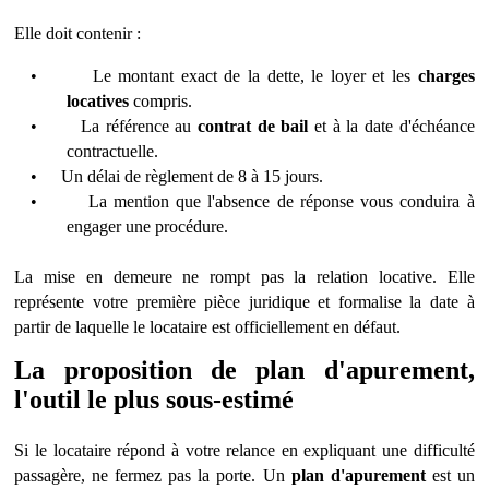
Elle doit contenir :
•
Le montant exact de la dette, le loyer et les
charges
locatives
compris.
•
La référence au
contrat de bail
et à
la date d'
échéance
contractuelle.
•
Un délai de r
è
glement de 8 à 15 jours.
•
La mention que l'absence de réponse vous conduira à
engager une procé
dure.
La mise en demeure ne rompt pas la relation locative. Elle
représente votre premi
ère piè
ce juridique et formalise la date à
partir de laquelle le locataire est officiellement en défaut.
La proposition de plan d'apurement,
l'outil le plus sous-estimé
Si le locataire ré
pond
à votre relance en expliquant une difficulté
passagè
re, ne fermez pas la porte. Un
plan d'apurement
est un