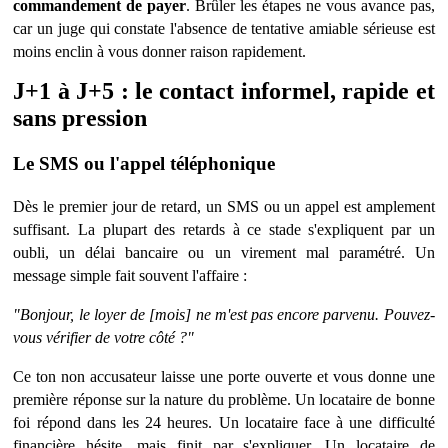
commandement de payer
. Brûler les étapes ne vous avance pas,
car un juge qui constate l'absence de tentative amiable sérieuse est
moins enclin à vous donner raison rapidement.
J+1 à J+5 : le contact informel, rapide et
sans pression
Le SMS ou l'appel téléphonique
D
è
s le premier jour de retard, un SMS ou un appel est amplement
suffisant. La plupart des retards à ce stade s'expliquent par un
oubli, un délai bancaire ou un virement mal paramétré. Un
message simple fait souvent l'affaire :
"Bonjour, le loyer de [mois] ne m'est pas encore parvenu. Pouvez-
vous vérifier de votre côté
?"
Ce ton non accusateur laisse une porte ouverte et vous donne une
premi
è
re réponse sur la nature du probl
è
me. Un locataire de bonne
foi répond dans les 24 heures. Un locataire face à une difficulté
financi
è
re h
ésite, mais finit par s'expliquer. Un locataire de