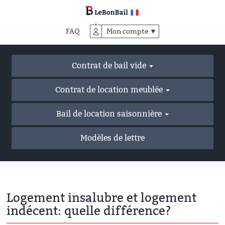
Accéder
au
contenu
FAQ
Mon compte ▼
principal
Contrat de bail vide
Contrat de location meublée
Bail de location saisonnière
Modèles de lettre
Logement insalubre et logement
indécent: quelle différence?