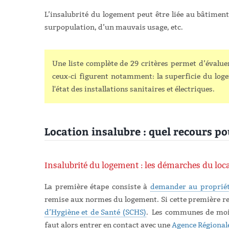
L’insalubrité du logement peut être liée au bâtiment
surpopulation, d’un mauvais usage, etc.
Une liste complète de 29 critères permet d’évalue
ceux-ci figurent notamment: la superficie du loge
l'état des installations sanitaires et électriques.
Location insalubre : quel recours po
Insalubrité du logement : les démarches du loca
La première étape consiste à
demander au propriét
remise aux normes du logement. Si cette première requ
d’Hygiène et de Santé (SCHS)
.
Les communes de moin
faut alors entrer en contact avec une
Agence Régionale