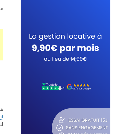
de
la
al
Il