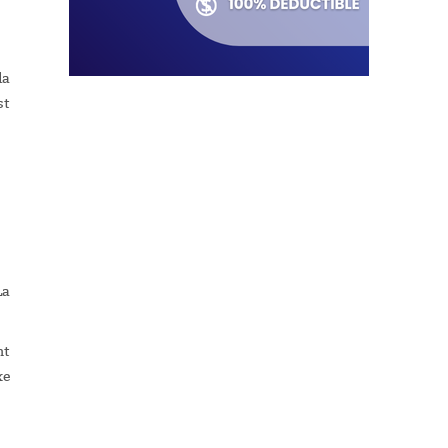
la
st
La
nt
xe