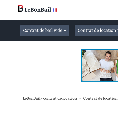
Accéder
au
contenu
principal
Contrat de bail vide
Contrat de locatio
LeBonBail - contrat de location
Contrat de location