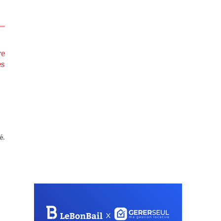
re
ès
é.