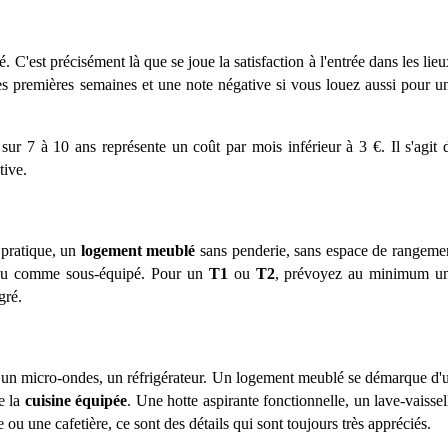
é. C'est pré
cis
ément l
à
que se joue la satisfaction
à
l'entrée dans les lieu
es premi
è
res semaines et une note négative si vous louez aussi pour u
 sur 7
à
10 ans repré
sente un co
ût par mois inférieur
à 3
€
. Il s'agit 
tive.
 pratique, un
logement meublé
sans penderie, sans espace de rangeme
ç
u comme sous-é
quip
é. Pour un
T1
ou
T2
, pr
évoyez au minimum u
gr
é
.
u un micro-ondes, un ré
frig
érateur. Un logement meublé
se d
émarque d'
de la
cuisine é
quip
ée
. Une hotte aspirante fonctionnelle, un lave-vaissel
re ou une cafeti
è
re, ce sont des détails qui sont toujours tr
è
s appré
ci
é
s.