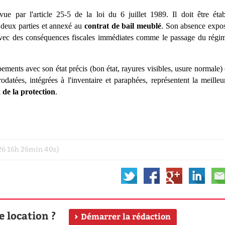
vue par l'article 25-5 de la loi du 6 juillet 1989. Il doit
ê
tre étab
es deux parties et annexé au
contrat de bail meublé
. Son absence expo
, avec des conséquences fiscales immédiates comme le passage du régi
ipements avec son é
tat pr
écis (bon état, rayures visibles, usure normale) 
rodaté
es, int
é
gr
ées
à
l'inventaire et paraphées, représentent la meilleu
 de la protection
.
026 16h 26min 40s)
e location ?
Démarrer la rédaction