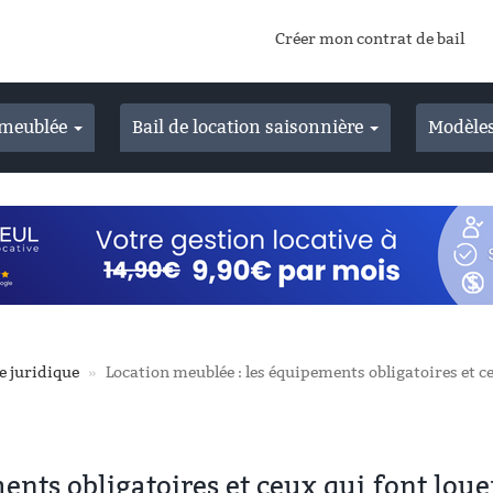
Créer mon contrat de bail
n meublée
Bail de location saisonnière
Modèles
e juridique
Location meublée : les équipements obligatoires et ce
ents obligatoires et ceux qui font loue