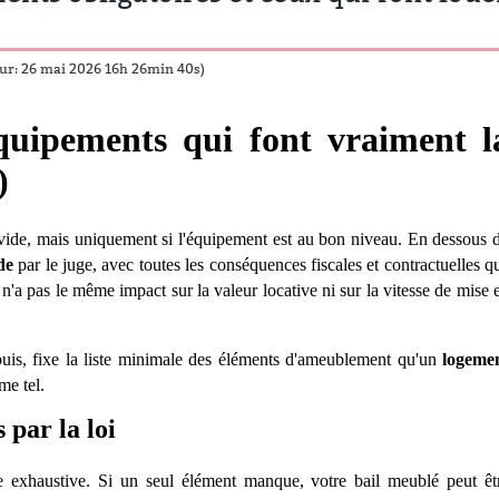
our: 26 mai 2026 16h 26min 40s)
équipements qui font vraiment l
)
vide, mais uniquement si l'équipement est au bon niveau. En dessous 
de
par le juge, avec toutes les conséquences fiscales et contractuelles q
n'a pas le m
ê
me impact sur la valeur locative ni sur la vitesse de mise 
is, fixe la liste minimale des é
l
éments d'ameublement qu'un
logeme
me tel.
 par la loi
e exhaustive. Si un seul é
l
ément manque, votre bail meublé peut
ê
t