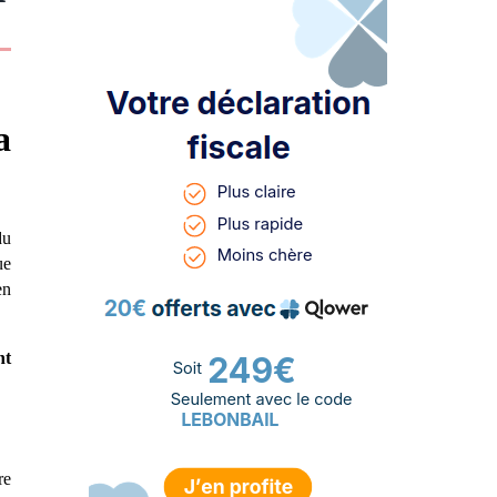
a
du
ue
en
nt
re