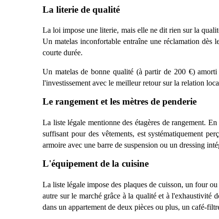
La literie de qualité
La loi impose une literie, mais elle ne dit rien sur la qualit
Un matelas inconfortable entra
î
ne une réclamation d
è
s l
courte duré
e.
Un matelas de bonne qualité
(à
partir de 200 €
) amorti
l'investissement avec le meilleur retour sur la relation loca
Le rangement et les m
è
tres de penderie
La liste légale mentionne des é
tag
è
res de rangement. En
suffisant pour des v
ê
tements, est systématiquement per
armoire avec une barre de suspension ou un dressing inté
L'équipement de la cuisine
La liste légale impose des plaques de cuisson, un four o
autre sur le marché
grâce à
la qualit
é
et
à
l'exhaustivité 
dans un appartement de deux pi
è
ces ou plus, un café-filt