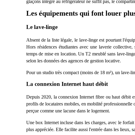
glaçons int
é
gr
é
au r
é
frig
érateur ne suffit pas, le comparti
Les équipements qui font louer plus
Le lave-linge
Absent de la liste légale, le
lave-linge
est pourtant l'équ
Hors résidences étudiantes avec une laverie collective
temps de mise en location. Un T2 meublé sans lave-ling
selon les données des agences de gestion locative.
Pour un studio tr
è
s compact (moins de 18 m
²
), un
lave-li
La connexion Internet haut dé
bit
Depuis 2020, la connexion Internet fibre ou haut débit e
profils de locataires mobiles, en
mobilit
é professionnelle
per
ç
ue comme une lacune dans le logement.
Une
box Internet
incluse dans les charges, avec le forfai
plus appré
ci
ée. Elle facilite aussi l'entrée dans les lieux,