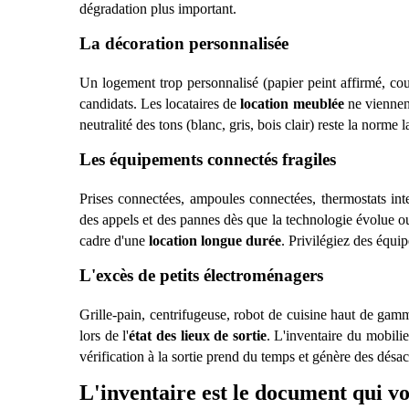
dégradation plus important.
La d
écoration personnalisé
e
Un logement trop personnalisé (papier peint affirmé, cou
candidats. Les locataires de
location meublée
ne viennen
neutralité des tons (blanc, gris, bois clair) reste la norme l
Les équipements connectés fragiles
Prises connectées, ampoules connecté
es, thermostats int
des appels et des pannes d
è
s que la technologie évolue o
cadre d'une
location longue durée
. Privil
égiez des équip
L'exc
è
s de petits électromé
nagers
Grille-pain, centrifugeuse, robot de cuisine haut de gam
lors de l'
état des lieux de sortie
. L'inventaire du mobilie
vérification
à
la sortie prend du temps et gé
n
è
re des dé
sac
L'inventaire est le document qui v