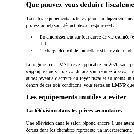
Que pouvez-vous déduire fiscaleme
Tous les équipements achetés pour un
logement me
professionnel) sont déductibles au
r
é
gime r
é
el :
•
En amortissement sur leur durée de vie estimée (e
HT.
•
En charge déductible immédiate si leur valeur unita
Le ré
gime r
éel LMNP reste applicable en 2026 sans pla
s'applique que si trois conditions sont réunies
à
savoir l
autres revenus d'activité du foyer fiscal et au moins u
dehors de ces trois conditions, vous restez en
LMNP
quel
Les équipements inutiles à éviter
La t
é
l
évision dans les pi
è
ces secondaires
Une té
l
évision dans le salon répond encore
à
une atten
écrans dans les chambres représente un investissement. 