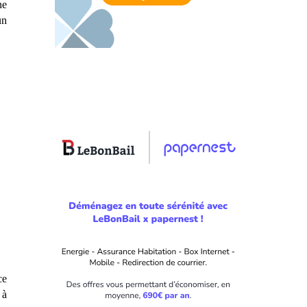
ne
un
ce
c
à