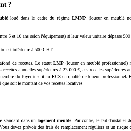
nt ?
ublé
lou
é dans le cadre du régime
LMNP
(loueur en meublé n
ntre 5 et 10 ans selon l'équipement) si leur valeur unitaire dépasse 50
ire est inférieure
à 500
€
HT.
fond de recettes. Le statut
LMP
(loueur en meublé professionnel) 
es recettes annuelles supérieures
à 23 000
€
, ces recettes supérieures a
n membre du foyer inscrit au RCS en qualité de loueur professionnel. 
 que soit le montant de vos recettes locatives.
te standard dans un
logement meublé
. Par contre, le fait d'installer d
Vous devez prévoir des frais de remplacement réguliers et un risque 