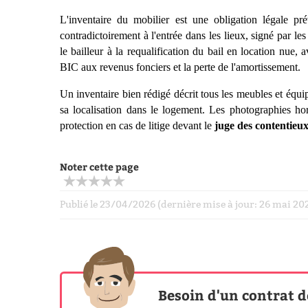
L'inventaire du mobilier est une obligation lé
gale pr
é
contradictoirement
à
l'entrée dans les lieux, signé par l
le bailleur
à
la requalification du bail en location nue
BIC aux revenus fonciers et la perte de l'amortissement.
Un inventaire bien ré
dig
é
d
écrit tous les meubles et équ
sa localisation dans le logement. Les photographies ho
protection en cas de litige devant le
juge des contentieux
Noter cette page
Publié le 23/04/2026 (dernière mise à jour: 26 mai 2
Besoin d'un contrat d