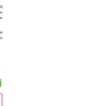
li
se
me
et
re