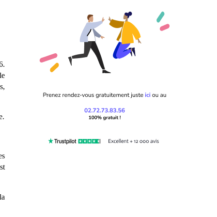
6.
le
s,
e.
es
st
la