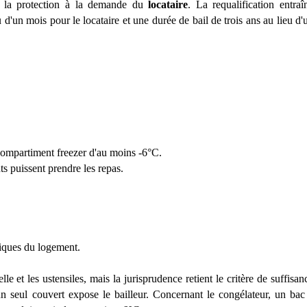
 la protection
à
la demande du
locataire
. La requalification entra
î
u d'un mois pour le locataire et une durée de bail de trois ans au lieu d'
compartiment freezer d'au moins -6
°C.
s puissent prendre les repas.
tiques du logement.
 et les ustensiles, mais la jurisprudence retient le crit
è
re de suffisan
 seul couvert expose le bailleur. Concernant le congélateur, un ba