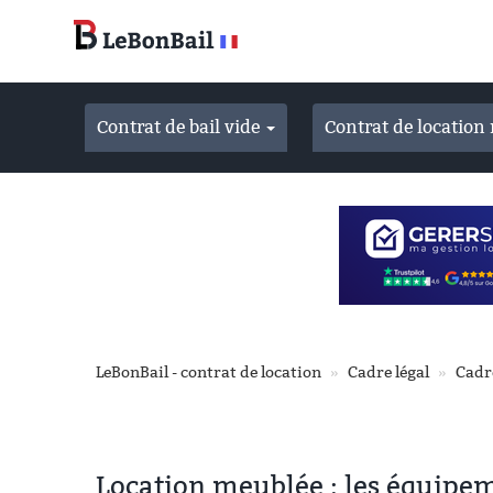
Accéder
au
contenu
principal
Contrat de bail vide
Contrat de locatio
LeBonBail - contrat de location
Cadre légal
Cadr
Location meublée : les équipem