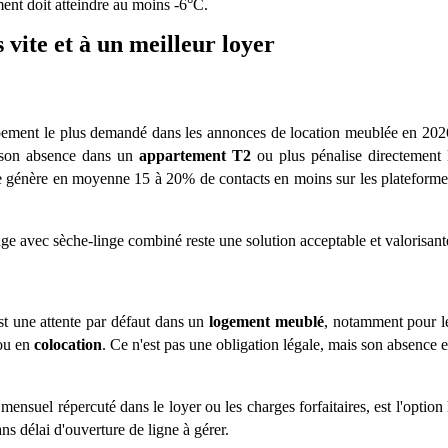
ment doit atteindre au moins -6
°C.
 vite et
à
un meilleur loyer
ipement le plus demandé dans les annonces de
location meublée en 202
, son absence dans un
appartement T2
ou plus pénalise directement 
e gé
n
è
re en moyenne 15
à
20% de contacts en moins sur les plateforme
nge avec s
è
che-linge
combiné reste une solution acceptable et valorisant
st une attente par défaut dans un
logement meublé
, notamment pour l
ou en
colocation
. Ce n'est pas une obligation légale, mais son absence e
t mensuel ré
percut
é dans le
loyer
ou les charges forfaitaires, est l'option 
 sans délai d'ouverture de ligne
à g
é
rer.