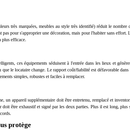
leurs tr
è
s marquées, meubles au style tr
è
s identifié
) r
éduit le nombre 
t pas pour s'approprier une décoration, mais pour l'habiter sans effort. 
a plus efficace.
elligents, ces
équipements séduisent
à
l'entrée dans les lieux et gé
n
è
re
u que le locataire change. Le rapport coû
t/fiabilit
é est défavorable dans 
ements simples, robustes et faciles
à
remplacer.
me, un appareil supplémentaire doit
ê
tre entretenu, remplacé
et inventor
r
doit
ê
tre exhaustif et signé par les deux parties. Plus il est long, plus 
cords.
ous prot
è
ge