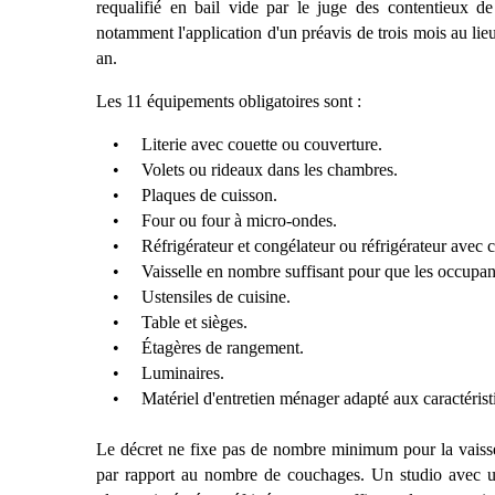
requalifi
é en bail vide par le juge des contentieux de
notamment l'application d'un
pr
éavis de trois mois au lie
an.
Les 11 équipements obligatoires sont :
•
Literie avec couette ou couverture.
•
Volets ou rideaux dans les chambres.
•
Plaques de cuisson.
•
Four ou four
à
micro-ondes.
•
R
é
frig
érateur et congélateur ou ré
frig
érateur avec 
•
Vaisselle en nombre suffisant pour que les occupant
•
Ustensiles de cuisine.
•
Table et si
è
ges.
•
É
tag
è
res de rangement.
•
Luminaires.
•
Mat
ériel d'entretien mé
nager adapt
é aux caractéris
Le décret ne fixe pas de nombre minimum pour la vaisselle
par rapport au nombre de couchages. Un studio avec un