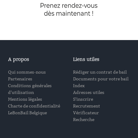
A propos
Liens utiles
Qui sommes-nous
Rédiger un contrat de bail
Partenaires
Documents pour votre bail
Conditions générales
Index
d'utilisation
Adresses utiles
Mentions légales
S'inscrire
Charte de confidentialité
Recrutement
LeBonBail Belgique
Vérificateur
Recherche