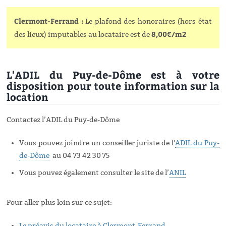
Clermont-Ferrand :
Le plafond des honoraires (hors état
8,00€/m2
des lieux) imputables au locataire est de
L'ADIL du Puy-de-Dôme est à votre
disposition pour toute information sur la
location
Contactez l’ADIL du Puy-de-Dôme
Vous pouvez joindre un conseiller juriste de l'
ADIL du Puy-
de-Dôme
au 04 73 42 30 75
Vous pouvez également consulter le site de l’
ANIL
Pour aller plus loin sur ce sujet:
Le préavis du locataire à Clermont-Ferrand