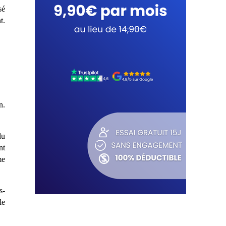
sé
t.
n.
du
nt
me
s-
le