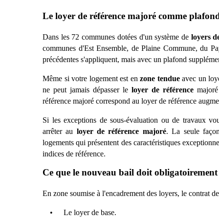
Le loyer de référence majoré comme plafon
Dans les 72 communes dotées d'un syst
è
me de
loyers d
communes d'Est Ensemble, de Plaine Commune, du Pa
précédentes s'appliquent, mais avec un plafond supplémen
Même si votre logement est en
zone tendue
avec un loy
ne peut jamais dépasser le
loyer de référence
major
référence majoré
correspond au
loyer de référence augm
Si les exceptions de sous-évaluation ou de travaux v
arrê
ter au
loyer de référence majoré
. La seule faço
logements qui présentent des caractéristiques exceptionne
indices de réfé
rence.
Ce que le nouveau bail doit obligatoiremen
En zone soumise à l'encadrement des loyers, le contrat de b
•
Le loyer de base.