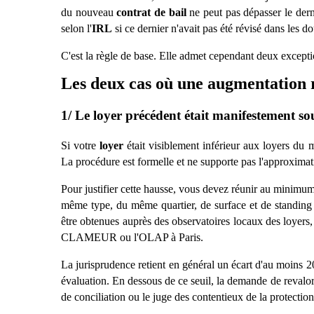
du nouveau
contrat de bail
ne peut pas dépasser le dern
selon l'
IRL
si ce dernier n'avait pas été révisé dans les d
C'est la r
è
gle de base. Elle admet cependant deux except
Les deux cas o
ù
une augmentation r
1/ Le loyer précédent était manifestement so
Si votre
loyer
était visiblement inférieur aux loyers d
La procédure est formelle et ne supporte pas l'approximat
Pour justifier cette hausse, vous devez réunir au minimum
même type, du même quartier, de surface et de standing 
être obtenues aupr
è
s des observatoires locaux des loyers
CLAMEUR ou l'OLAP à
Paris.
La jurisprudence retient en général un écart d'au moins 2
évaluation. En dessous de ce seuil, la demande de revalo
de conciliation ou le juge des contentieux de la protection