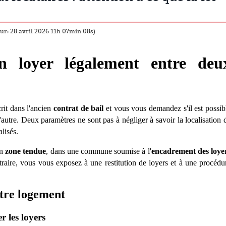
our: 28 avril 2026 11h 07min 08s)
 loyer légalement entre deu
crit dans l'ancien
contrat de bail
et vous vous demandez s'il est possib
d'autre. Deux param
è
tres ne sont pas à né
gliger
à savoir la localisation 
alisé
s.
en
zone tendue
, dans une commune soumise à l'
encadrement des loye
ntraire, vous vous exposez à une restitution de loyers et à une procédu
tre logement
r les loyers