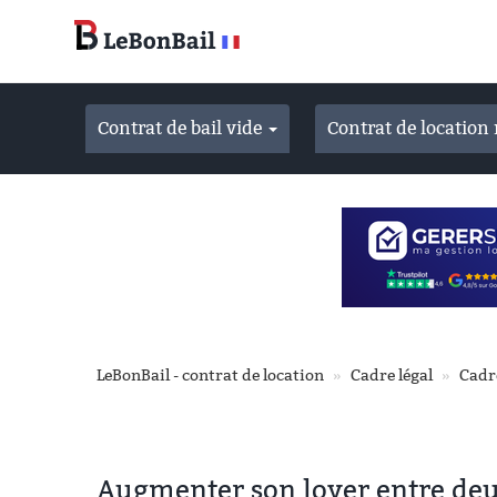
Accéder
au
contenu
principal
Contrat de bail vide
Contrat de locatio
LeBonBail - contrat de location
Cadre légal
Cadr
Augmenter son loyer entre deux 