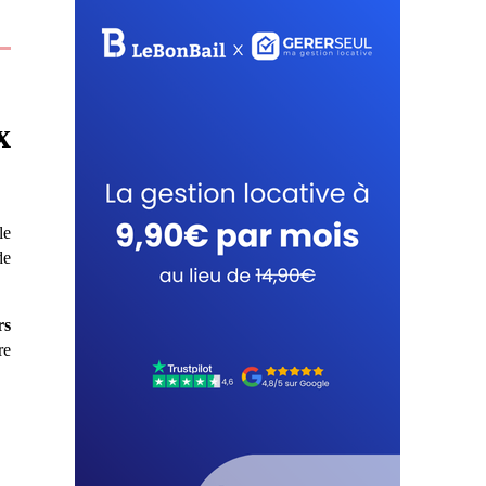
x
le
de
rs
re