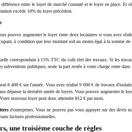
 différence entre le loyer de marché
constat
é et le loyer en place. Et el
ntation exc
è
de 10% du loyer précédent.
s
 Vous pouvez augmenter le loyer entre deux locataires si vous avez réali
cupant, à condition que leur montant soit au moins é
gal
à la somme de 
elle correspondant à 15% TTC du coût réel des travaux. Si les trava
 subventions publiques, seule la part restée à votre charge entre dans 
 soit 8 400
€
sur l'année. Vous avez réalisé 9 000
€
de travaux d'isolati
vaux dépasse la derni
ère ann
ée de loyers. Vous pouvez augmenter le loy
 Votre nouveau loyer peut donc atteindre 812
€
par mois.
ttées
d'entreprises. Vous ne pouvez pas vous appuyer sur des devis n
 sans factures professionnelles.
s, une troisi
è
me couche de r
è
gles