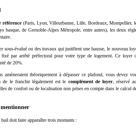
d
e référence
(Paris, Lyon, Villeurbanne, Lille, Bordeaux, Montpellier, l
ys basque, de Grenoble-Alpes M
étropole, entre autres), les deux r
è
gl
taire.
er sous-é
valu
é ou des travaux qui justifient une hausse, le nouveau loy
é
fix
é
par arr
êté préfectoral pour votre type de logement. Ce loyer 
enté
de 20%.
ous am
è
neraient théoriquement à dépasser ce plafond, vous devez vo
n de le franchir légalement est le
compl
ément de loyer
, réservé a
lles de confort ou de localisation non prises en compte dans le calcul d
t mentionner
ail doit faire apparaître trois montants :