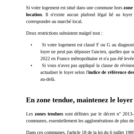
Si votre logement est situé dans une commune hors
zone
location
. Il n'existe aucun plafond lé
gal li
é au loyer
correspondre au marché
local.
Deux restrictions subsistent malgré tout :
•
Si votre logement est classé F ou G au diagnost
loyer ne peut pas dépasser l'ancien, quelles que so
2022 en France métropolitaine et n'a pas été levée
•
Si vous n'avez pas appliqué la clause de révisi
actualiser le loyer selon l'
indice de r
éférence de
au-delà.
En zone tendue, maintenez le loyer
Les
zones tendues
sont définies par le dé
cret n
°
2013-
communes, essentiellement les agglomérations de plus de
Dans ces communes, l'article 18 de la loi du 6 juillet 