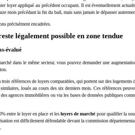
ier loyer appliqué au précédent occupant. Il est éventuellement actuali
ouze mois précédant la fin du bail, mais sans jamais le dépasser autremen
ions précisément encadré
es.
este légalement possible en zone tendue
us-é
valu
é
u marché dans le même secteur, vous pouvez demander une augmentatio
ion.
 trois références de loyers comparables, qui portent sur des logements 
similaires, loués au cours des six derniers mois. Ces références peuve
, des agences immobili
è
res ou via les bases de données publiques com
0% entre le loyer en place et les
loyers de marché
pour qualifier la sou
risation est difficilement défendable devant la commission départementa
.