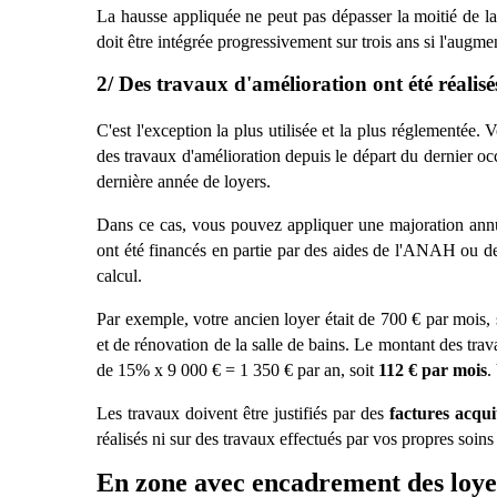
La hausse appliquée ne peut pas dépasser la moitié de la
doit ê
tre int
égrée progressivement sur trois ans si l'augme
2/ Des travaux d'amélioration ont été réalisé
C'est l'exception la plus utilisée et la plus réglementée.
des travaux d'amé
lioration
depuis le départ du dernier oc
derni
ère ann
ée de loyers.
Dans ce cas, vous pouvez appliquer une majoration annu
ont été financés en partie par des aides de l'ANAH ou des
calcul.
Par exemple, votre ancien loyer était de 700
€
par mois,
et de rénovation de la salle de bains. Le montant des tra
de 15% x 9 000
€
= 1 350
€
par an, soit
112
€
par mois
.
Les travaux doivent être justifiés par des
factures acqui
réalisés ni sur des travaux effectués par vos propres soins
En zone avec encadrement des loyer