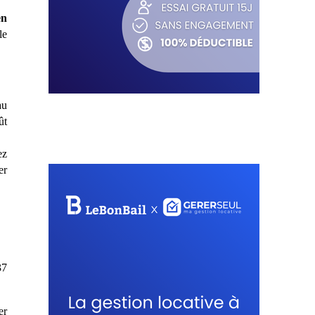
en
le
au
ût
ez
er
37
er