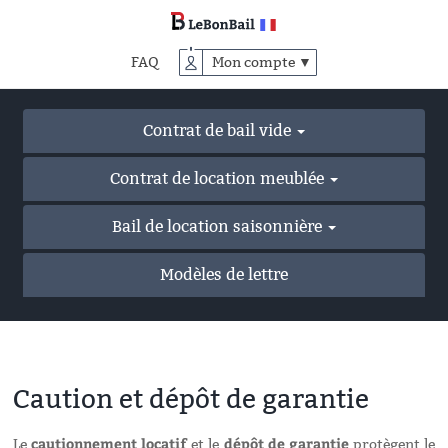
Accéder
au
contenu
FAQ
Mon compte ▼
principal
Contrat de bail vide
Contrat de location meublée
Bail de location saisonnière
Modèles de lettre
Caution et dépôt de garantie
cautionnement locatif
dépôt de garantie
Le
et le
protègent le