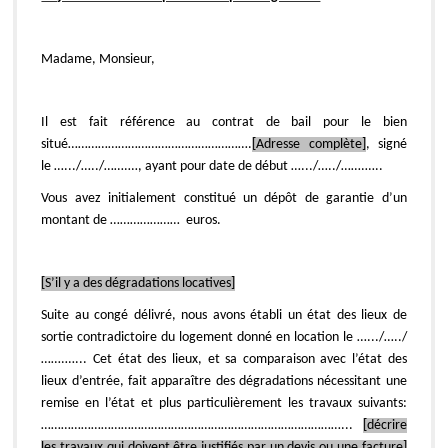
Madame, Monsieur,
Il est fait référence au contrat de bail pour le bien
situé……………………………………………….
[Adresse complète]
, signé
le ….../…../…….…, ayant pour date de début ….../…../…….…..
Vous avez initialement constitué un dépôt de garantie d’un
montant de ………………… euros.
[S’il y a des dégradations locatives]
Suite au congé délivré, nous avons établi un état des lieux de
sortie contradictoire du logement donné en location le ….../…../
…….…... Cet état des lieux, et sa comparaison avec l’état des
lieux d’entrée, fait apparaître des dégradations nécessitant une
remise en l’état et plus particulièrement les travaux suivants:
………………………………………………………………………………...
[décrire
les travaux qui doivent être justifiés par un devis ou une facture]