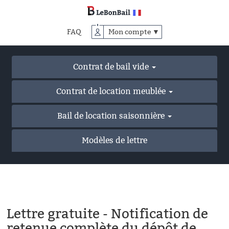
Accéder
au
contenu
FAQ
Mon compte ▼
principal
Contrat de bail vide
Contrat de location meublée
Bail de location saisonnière
Modèles de lettre
Lettre gratuite - Notification de
retenue complète du dépôt de