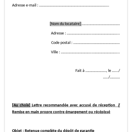
Adresse e-mail : ……………………………………………………………..
[Nom du locataire]
…………………………………
Adresse : ……………………..……………………...
Code postal : ……………….……………………….
Ville : …………………………..……………………...
Fait à …………………, le ….../
…../…….…
[Au choix]
Lettre recommandée avec accusé de réception
/
Remise en main propre contre émargement ou récépissé
Objet : Retenue complète du dépôt de garantie