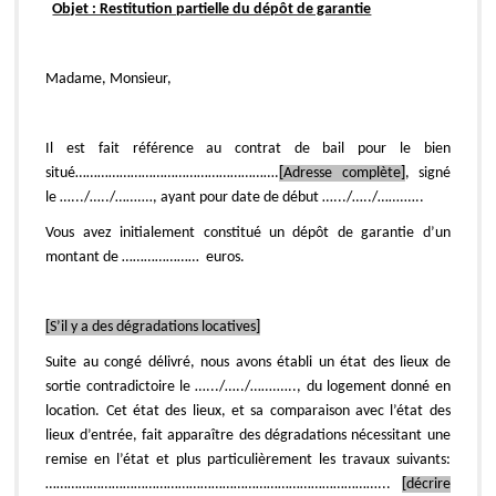
Objet : Restitution partielle du dépôt de garantie
Madame, Monsieur,
Il est fait référence au contrat de bail pour le bien
situé……………………………………………….
[Adresse complète]
, signé
le ….../…../…….…, ayant pour date de début ….../…../…….…..
Vous avez initialement constitué un dépôt de garantie d’un
montant de ………………… euros.
[S’il y a des dégradations locatives]
Suite au congé délivré, nous avons établi un état des lieux de
sortie contradictoire le ….../…../…….….., du logement donné en
location. Cet état des lieux, et sa comparaison avec l’état des
lieux d’entrée, fait apparaître des dégradations nécessitant une
remise en l’état et plus particulièrement les travaux suivants:
………………………………………………………………………………...
[décrire