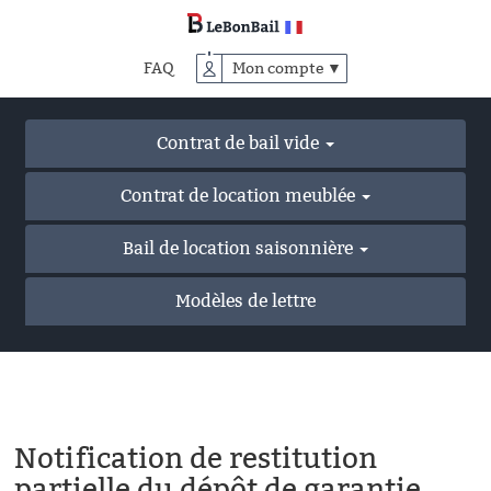
Accéder
au
contenu
FAQ
Mon compte ▼
principal
Contrat de bail vide
Contrat de location meublée
Bail de location saisonnière
Modèles de lettre
Notification de restitution
partielle du dépôt de garantie