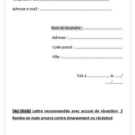
Adresse e-mail : ……………………………………………………………..
Nom du locataire :
…………………………………
Adresse : ……………………..……………………...
Code postal : ……………….……………………….
Ville : …………………………..……………………...
Fait à …………………, le ….../
…../…….…
[Au choix]
Lettre recommandée avec accusé de réception
/
Remise en main propre contre émargement ou récépissé