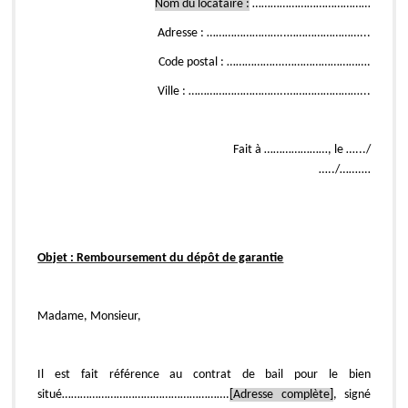
Nom du locataire :
…………………………………
Adresse : ……………………..……………………...
Code postal : ……………….……………………….
Ville : …………………………..……………………...
Fait à …………………, le ….../
…../…….…
Objet : Remboursement du dépôt de garantie
Madame, Monsieur,
Il est fait référence au contrat de bail pour le bien
situé……………………………………………….
[Adresse complète]
, signé