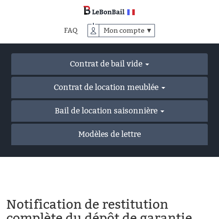
Accéder
au
contenu
FAQ
Mon compte ▼
principal
Contrat de bail vide
Contrat de location meublée
Bail de location saisonnière
Modèles de lettre
Notification de restitution
complète du dépôt de garantie