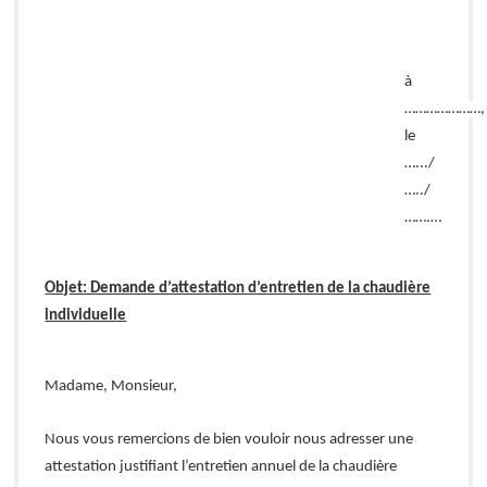
à
…………………,
le
….../
…../
…….…
Objet: Demande d’attestation d’entretien de la chaudière
individuelle
Madame, Monsieur,
Nous vous remercions de bien vouloir nous adresser une
attestation justifiant l’entretien annuel de la chaudière