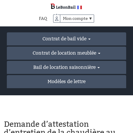
Accéder
au
contenu
FAQ
Mon compte ▼
principal
Contrat de bail vide
Contrat de location meublée
Bail de location saisonnière
Modèles de lettre
Demande d’attestation
d’entretien de la chaudière au