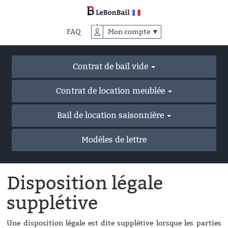
Accéder
au
contenu
FAQ
Mon compte ▼
principal
Contrat de bail vide
Contrat de location meublée
Bail de location saisonnière
Modèles de lettre
Disposition légale
supplétive
Une disposition légale est dite supplétive lorsque les parties