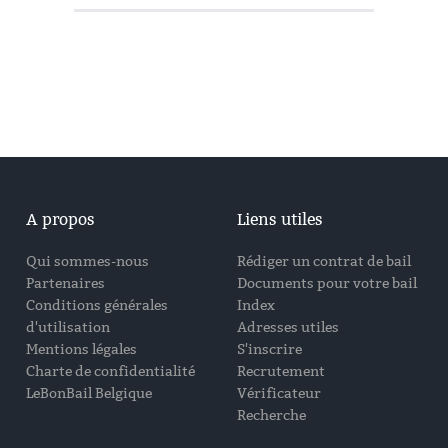
A propos
Liens utiles
Qui sommes-nous
Rédiger un contrat de bail
Partenaires
Documents pour votre bail
Conditions générales
Index
d'utilisation
Adresses utiles
Mentions légales
S'inscrire
Charte de confidentialité
Recrutement
LeBonBail Belgique
Vérificateur
Recherche