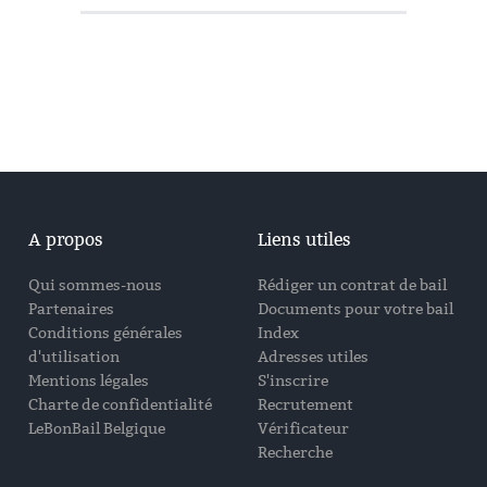
A propos
Liens utiles
Qui sommes-nous
Rédiger un contrat de bail
Partenaires
Documents pour votre bail
Conditions générales
Index
d'utilisation
Adresses utiles
Mentions légales
S'inscrire
Charte de confidentialité
Recrutement
LeBonBail Belgique
Vérificateur
Recherche