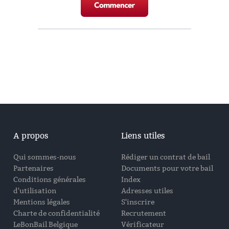
A propos
Liens utiles
Qui sommes-nous
Rédiger un contrat de bail
Partenaires
Documents pour votre bail
Conditions générales
Index
d'utilisation
Adresses utiles
Mentions légales
S'inscrire
Charte de confidentialité
Recrutement
LeBonBail Belgique
Vérificateur