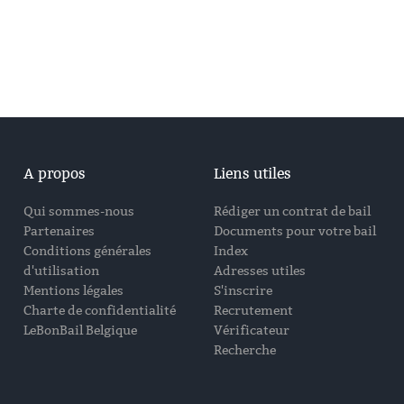
A propos
Liens utiles
Qui sommes-nous
Rédiger un contrat de bail
Partenaires
Documents pour votre bail
Conditions générales
Index
d'utilisation
Adresses utiles
Mentions légales
S'inscrire
Charte de confidentialité
Recrutement
LeBonBail Belgique
Vérificateur
Recherche