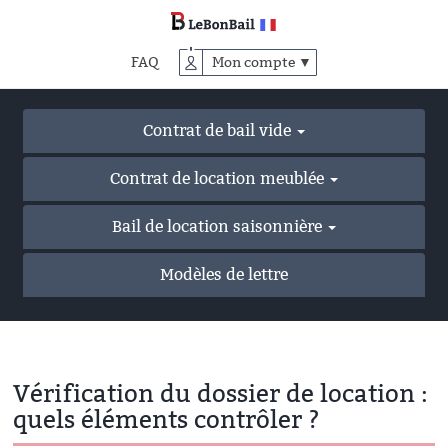
Accéder
au
contenu
FAQ
Mon compte ▼
principal
Contrat de bail vide
Contrat de location meublée
Bail de location saisonnière
Modèles de lettre
Vérification du dossier de location :
quels éléments contrôler ?