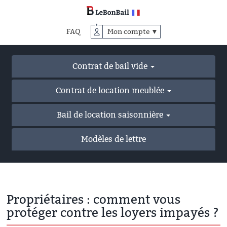
Accéder
au
contenu
FAQ
Mon compte ▼
principal
Contrat de bail vide
Contrat de location meublée
Bail de location saisonnière
Modèles de lettre
Propriétaires : comment vous
protéger contre les loyers impayés ?