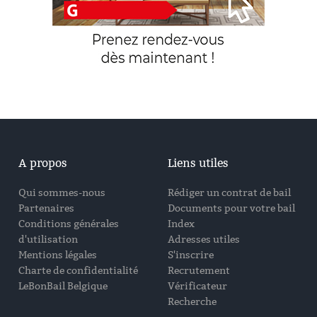
A propos
Liens utiles
Qui sommes-nous
Rédiger un contrat de bail
Partenaires
Documents pour votre bail
Conditions générales
Index
d'utilisation
Adresses utiles
Mentions légales
S'inscrire
Charte de confidentialité
Recrutement
LeBonBail Belgique
Vérificateur
Recherche