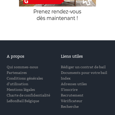
A propos
Liens utiles
Qui sommes-nous
Rédiger un contrat de bail
Partenaires
Documents pour votre bail
Conditions générales
Index
d'utilisation
Adresses utiles
Mentions légales
S'inscrire
Charte de confidentialité
Recrutement
LeBonBail Belgique
Vérificateur
Recherche