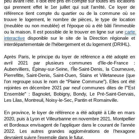
peu avant l’été. Il doit être pris en compte sur toutes les locations 
qui prennent effet le 1er juillet qui suit l’arrêté. Ce loyer de 
référence tient compte du quartier ou de la commune où se 
trouve le logement, le nombre de pièces, le type de location 
(meublée ou non meublée) et l’époque où a été bâti l’immeuble 
ou la maison. Il est possible de le trouver en ligne sur une 
carte 
interactive
 disponible sur le site de la Direction régionale et 
interdépartementale de l’hébergement et du logement (DRIHL).
Après Paris, le principe du loyer de référence a été adopté en 
avril 2021 par plusieurs communes d’Ile-de-France : 
Aubervilliers, Épinay-sur-Seine, l’Île-Saint-Denis, la Courneuve, 
Pierrefitte, Saint-Denis, Saint-Ouen, Stains et Villetaneuse (que 
l’on regroupe sous le nom de “Plaine Commune”). Elles ont été 
rejointes en décembre 2021 par neuf communes dites de l’”Est 
Ensemble” : Bagnolet, Bobigny, Bondy, Le Pré-Saint-Gervais, 
Les Lilas, Montreuil, Noisy-le-Sec, Pantin et Romainville.
En province, le loyer de référence a été adopté à Lille en mars 
2020, puis à Lyon et Villeurbanne en novembre 2021. Montpellier 
et Bordeaux envisagent de l’appliquer dans le courant de l’année 
2022. Les autres grandes agglomérations de l'hexagone 
devraient suivre l’exemple dans le futur.