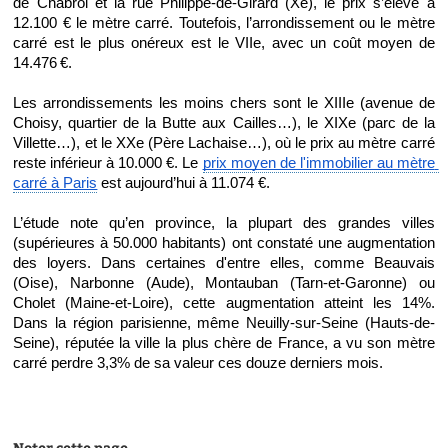
de Chabrol et la rue Philippe-de-Girard (Xe), le prix s’élève à 
12.100 € le mètre carré. Toutefois, l’arrondissement ou le mètre 
carré est le plus onéreux est le VIIe, avec un coût moyen de 
14.476 €.
Les arrondissements les moins chers sont le XIIIe (avenue de 
Choisy, quartier de la Butte aux Cailles…), le XIXe (parc de la 
Villette…), et le XXe (Père Lachaise…), où le prix au mètre carré 
reste inférieur à 10.000 €. Le 
prix moyen de l'immobilier au mètre 
carré à Paris
 est aujourd’hui à 11.074 €.
L’étude note qu’en province, la plupart des grandes villes 
(supérieures à 50.000 habitants) ont constaté une augmentation 
des loyers. Dans certaines d'entre elles, comme Beauvais 
(Oise), Narbonne (Aude), Montauban (Tarn-et-Garonne) ou 
Cholet (Maine-et-Loire), cette augmentation atteint les 14%. 
Dans la région parisienne, même Neuilly-sur-Seine (Hauts-de-
Seine), réputée la ville la plus chère de France, a vu son mètre 
carré perdre 3,3% de sa valeur ces douze derniers mois.
Noter cette page