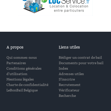
A propos
Liens utiles
Qui sommes-nous
Rédiger un contrat de bail
Partenaires
Documents pour votre bail
Conditions générales
Index
d'utilisation
Adresses utiles
Mentions légales
S'inscrire
Charte de confidentialité
Recrutement
LeBonBail Belgique
Vérificateur
Recherche