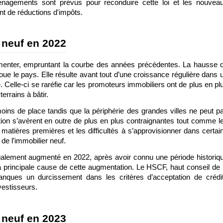
nagements sont prévus pour reconduire cette loi et les nouveau
nt de réductions d'impôts. 
r neuf en 2022
ugmenter, empruntant la courbe des années précédentes. La hausse d
oue le pays. Elle résulte avant tout d’une croissance régulière dans u
. Celle-ci se raréfie car les promoteurs immobiliers ont de plus en plu
rrains à bâtir. 
oins de place tandis que la périphérie des grandes villes ne peut pa
ion s’avèrent en outre de plus en plus contraignantes tout comme le
atières premières et les difficultés à s’approvisionner dans certain
de l’immobilier neuf.
galement augmenté en 2022, après avoir connu une période historiqu
 la principale cause de cette augmentation. Le HSCF, haut conseil de l
nques un durcissement dans les critères d’acceptation de crédit
vestisseurs. 
r neuf en 2023