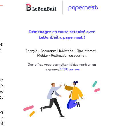
s 
e.
e 
é 
s 
, 
n 
r 
f 