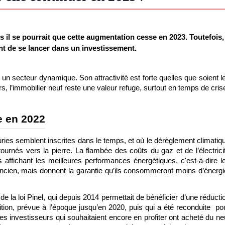
 il se pourrait que cette augmentation cesse en 2023. Toutefois, 
t de se lancer dans un investissement. 
 un secteur dynamique. Son attractivité est forte quelles que soient le
s, l’immobilier neuf reste une valeur refuge, surtout en temps de cris
e en 2022
ries semblent inscrites dans le temps, et où le dérèglement climatiqu
tournés vers la pierre. La flambée des coûts du gaz et de l’électricit
affichant les meilleures performances énergétiques, c'est-à-dire le
ancien, mais donnent la garantie qu’ils consommeront moins d’énergie
la loi Pinel, qui depuis 2014 permettait de bénéficier d’une réductio
ition, prévue à l’époque jusqu’en 2020, puis qui a été reconduite  pou
les investisseurs qui souhaitaient encore en profiter ont acheté du neu