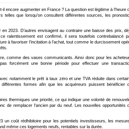
-t-il encore augmenter en France ? La question est légitime à l’heure o
urs telles que lorsqu’on consultent différentes sources, les pronostic
 en 2023. D’autres envisagent au contraire une baisse des prix, déj
 ralentissement est confirmé, il sera toutefois contrebalancé pa
ure à favoriser l’incitation à l’achat, tout comme le durcissement opér
êts.
tre, comme des vases communicants. Ainsi donc pour les acheteur
s forcément une bonne période pour effectuer une transactio
uf avec notamment le prêt à taux zéro et une TVA réduite dans certain
différentes formes afin que les acquéreurs puissent bénéficier d
res thermiques une priorité, ce qui indique une volonté de renouvele
nc de remplacer l’ancien par du neuf. Les nouvelles opportunités d
3 un coût rédhibitoire pour les potentiels investisseurs, les mesure
 quand même ces logements neufs, rentables sur la durée.