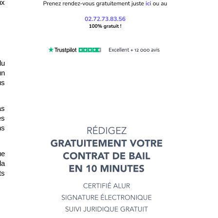
x 
u 
n 
s 
s 
s 
s 
e 
a 
s 