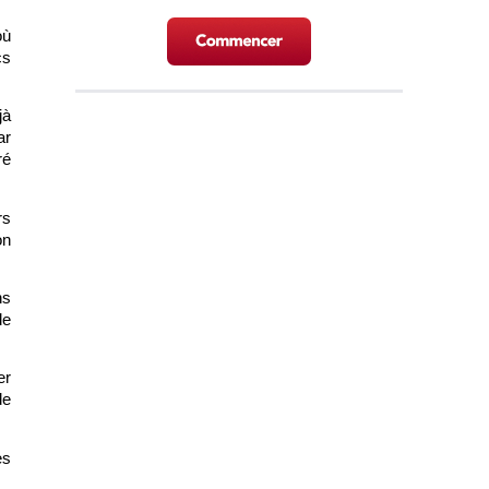
ù 
s 
à 
r 
é 
s 
n 
s 
e 
r 
e 
s 