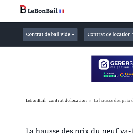
Accéder
au
contenu
principal
Contrat de bail vide
Contrat de locatio
LeBonBail - contrat de location
La hausse des prix 
La hausse des prix du neuf va-t