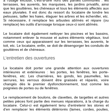
a l’usage exclusif, c'est-à-dire hors des parties communes : les
terrasses, les auvents, les marquises, les jardins privatifs, ainsi
que les gouttières, les chéneaux et tous les éléments affectés aux
eaux pluviales. Il est donc du ressort du locataire de tondre les
pelouses, tailler les haies, élaguer les arbres et les écheniller, etc.
Si nécessaire, il remplace les arbustes abîmés et répare (ou
remplace) les outils d’arrosage lorsque ceux-ci sont abîmés.
Le locataire doit également nettoyer les piscines et les bassins,
notamment enlever la mousse et autres éléments végétaux, tout
comme ceux qui apparaissent sur les terrasses, les auvents, le
toit, etc. Le locataire, enfin, se doit de désengorger les conduits de
gouttières et de chéneaux.
L’entretien des ouvertures
Le locataire doit porter une grande attention aux ouvertures
intérieures et extérieures : les portes, les fenêtres, les porte-
fenêtres, etc. Les charnières, les gonds, les paumelles, les
serrures, les verrous doivent être graissés et réparés, voire
changés dès le premier dysfonctionnement, tout comme les
poignées de portes ou de fenêtres.
Le remplacement de boulons, de clavettes, de targettes et autres
petites pièces font partie des menues réparations, à la charge du
locataire. Celui-ci est également tenu d'entretenir les stores et
d’en remplacer les éléments détériorés (lames, cordes, poulies,