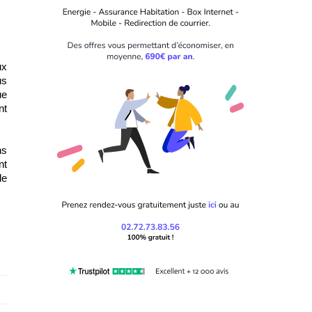
x 
s 
e 
t 
s 
t 
e 