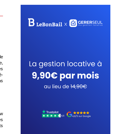
e 
, 
s 
é-
s 
w 
s 
s 