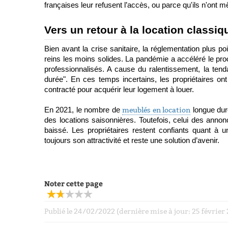
françaises leur refusent l’accès, ou parce qu'ils n'ont mê
Vers un retour à la location classiq
Bien avant la crise sanitaire, la réglementation plus po
reins les moins solides. La pandémie a accéléré le proc
professionnalisés. A cause du ralentissement, la ten
durée". En ces temps incertains, les propriétaires o
contracté pour acquérir leur logement à louer. 
En 2021, le nombre de 
meublés en location
 longue dur
des locations saisonnières. Toutefois, celui des annon
baissé. Les propriétaires restent confiants quant à u
toujours son attractivité et reste une solution d’avenir.
Noter cette page
Publié le 24/02/2022 (dernière mise à jour: 25 févrie