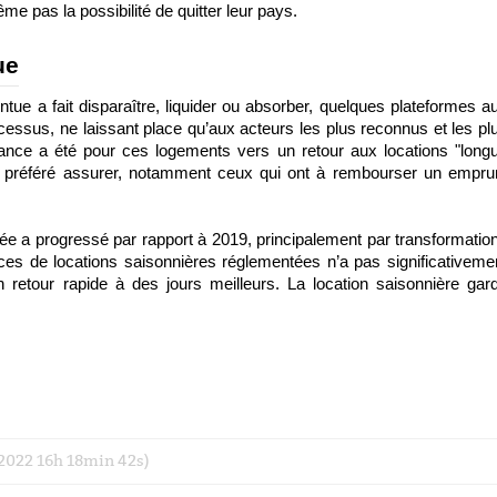
me pas la possibilité de quitter leur pays. 
ue
intue a fait disparaître, liquider ou absorber, quelques plateformes au
essus, ne laissant place qu’aux acteurs les plus reconnus et les plu
dance a été pour ces logements vers un retour aux locations "longu
nt préféré assurer, notamment ceux qui ont à rembourser un emprun
ée a progressé par rapport à 2019, principalement par transformation
ces de locations saisonnières réglementées n’a pas significativemen
n retour rapide à des jours meilleurs. La location saisonnière gard
r 2022 16h 18min 42s)