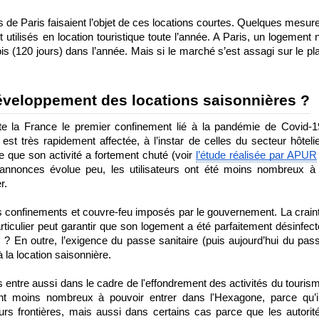
de Paris faisaient l’objet de ces locations courtes. Quelques mesure
tilisés en location touristique toute l’année. A Paris, un logement n
is (120 jours) dans l’année. Mais si le marché s’est assagi sur le pla
 développement des locations saisonnières ?
 la France le premier confinement lié à la pandémie de Covid-19
est très rapidement affectée, à l’instar de celles du secteur hôtelier
 que son activité a fortement chuté (voir 
l’étude réalisée par APUR
’annonces évolue peu, les utilisateurs ont été moins nombreux à 
r.
es confinements et couvre-feu imposés par le gouvernement. La craint
rticulier peut garantir que son logement a été parfaitement désinfecté
? En outre, l’exigence du passe sanitaire (puis aujourd’hui du pass
 la location saisonnière.
 entre aussi dans le cadre de l'effondrement des activités du tourism
ont moins nombreux à pouvoir entrer dans l'Hexagone, parce qu’il
rs frontières, mais aussi dans certains cas parce que les autorité