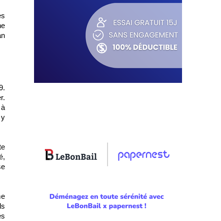
s 
e 
n 
. 
. 
 à 
y 
e 
, 
e 
e 
s 
s 