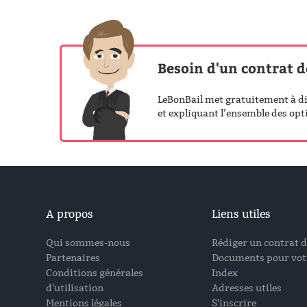
Besoin d'un contrat d
LeBonBail met gratuitement à dis
et expliquant l’ensemble des opti
A propos
Liens utiles
Qui sommes-nous
Rédiger un contrat d
Partenaires
Documents pour votr
Conditions générales
Index
d'utilisation
Adresses utiles
Mentions légales
S'inscrire