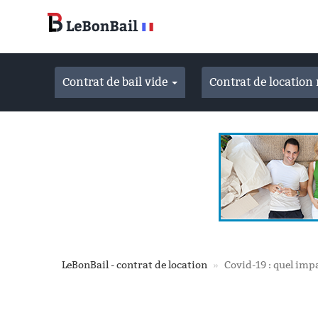
Accéder
au
contenu
principal
Contrat de bail vide
Contrat de locatio
LeBonBail - contrat de location
Covid-19 : quel impa