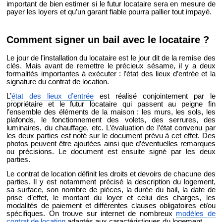
important de bien estimer si le futur locataire sera en mesure de
payer les loyers et qu’un garant fiable pourra pallier tout impayé.
Comment signer un bail avec le locataire ?
Le jour de l’installation du locataire est le jour dit de la remise des
clés. Mais avant de remettre le précieux sésame, il y a deux
formalités importantes à exécuter : l’état des lieux d’entrée et la
signature du contrat de location.
L’
état des lieux d’entrée
est réalisé conjointement par le
propriétaire et le futur locataire qui passent au peigne fin
l’ensemble des éléments de la maison : les murs, les sols, les
plafonds, le fonctionnement des volets, des serrures, des
luminaires, du chauffage, etc. L’évaluation de l’état convenu par
les deux parties est noté sur le document prévu à cet effet. Des
photos peuvent être ajoutées ainsi que d’éventuelles remarques
ou précisions. Le document est ensuite signé par les deux
parties.
Le contrat de location définit les droits et devoirs de chacune des
parties. Il y est notamment précisé la description du logement,
sa surface, son nombre de pièces, la durée du bail, la date de
prise d’effet, le montant du loyer et celui des charges, les
modalités de paiement et différentes clauses obligatoires et/ou
spécifiques. On trouve sur internet de nombreux
modèles de
contrat de location
adaptés aux caractéristiques du logement.