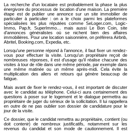
La recherche d’un locataire est probablement la phase la plus
énergivore du processus de location d’une maison. La première
étape est de publier une annonce sur un site immobilier de
particulier à particulier : on a le choix parmi les plateformes
spécialisées les plus réputées comme SeLoger.com, Logic-
Immo, Pap.fr, SuperImmo… mais aussi Le Bon Coin, site
d’annonces généralistes où se nichent bien des affaires
immobilières. Pour une location saisonnière, on préférera Airbnb,
Abritel, Booking.com, Expedia, etc.
Lorsqu’une personne répond à l’annonce, il faut fixer un rendez-
vous pour effectuer la visite. Lorsqu’un propriétaire reçoit de
nombreuses réponses, il est d’usage qu’il réalise chacune des
visites à tour de rôle dans une même période, par exemple dans
une même matinée ou un même après-midi. Cela évite la
multiplication des allers et retours qui génère beaucoup de
fatigue.
Mais avant de fixer le rendez-vous, il est important de discuter
avec le candidat au téléphone. Celui-ci aura certainement des
questions à poser sur le logement et le dialogue permettra au
propriétaire de juger du sérieux de la sollicitation. Il lui rappellera
en outre de ne pas oublier son dossier de candidature pour le
jour de la visite.
Ce dossier, que le candidat remettra au propriétaire, contient (ou
doit contenir) de nombreux justificatifs, notamment sur les
revenus du candidat et son mode de cautionnement. Il est