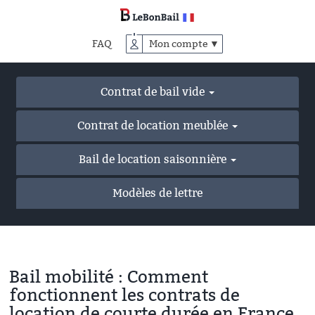
Accéder
au
contenu
FAQ
Mon compte ▼
principal
Contrat de bail vide
Contrat de location meublée
Bail de location saisonnière
Modèles de lettre
Bail mobilité : Comment
fonctionnent les contrats de
location de courte durée en France