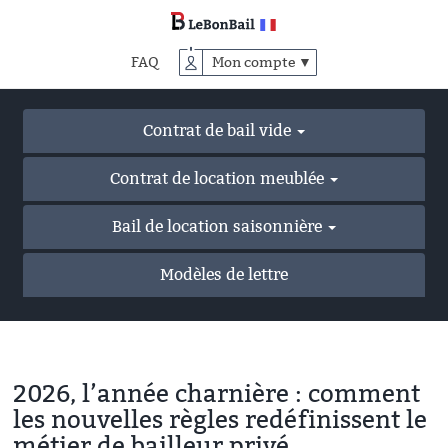
Accéder
au
contenu
FAQ
Mon compte ▼
principal
Contrat de bail vide
Contrat de location meublée
Bail de location saisonnière
Modèles de lettre
2026, l’année charnière : comment
les nouvelles règles redéfinissent le
métier de bailleur privé